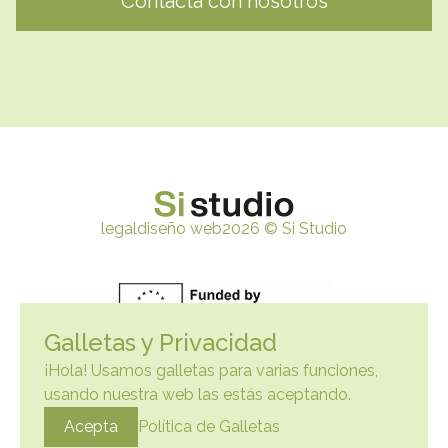
Contacta con nosotros
legal
diseño web
2026
© Si Studio
Galletas y Privacidad
¡Hola! Usamos galletas para varias funciones,
usando nuestra web las estás aceptando.
Lenguaje
:
es
Acepta
Política de Galletas