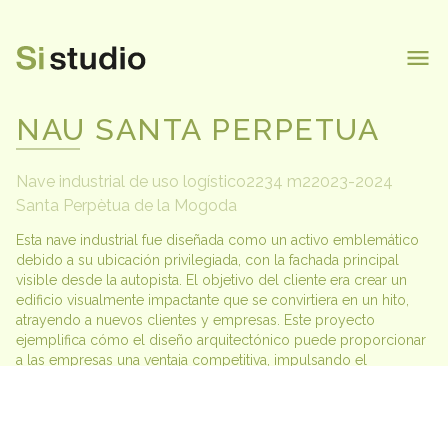
inicio
equipo
NAU SANTA PERPETUA
proyectos
contacto
Nave industrial de uso logístico
2234 m2
2023-2024
Santa Perpètua de la Mogoda
Esta nave industrial fue diseñada como un activo emblemático 
debido a su ubicación privilegiada, con la fachada principal 
visible desde la autopista. El objetivo del cliente era crear un 
edificio visualmente impactante que se convirtiera en un hito, 
atrayendo a nuevos clientes y empresas. Este proyecto 
ejemplifica cómo el diseño arquitectónico puede proporcionar 
a las empresas una ventaja competitiva, impulsando el 
crecimiento y el éxito en un mercado altamente dinámico.
Cliente
:
Nausbcn 1989