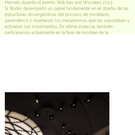
Hermès durante el evento Watches and Wonders 2023.

Si Studio desempeñó un papel fundamental en el diseño de las 
estructuras, encargándose del proceso de modelado 
paramétrico y diseñando los mecanismos que las soportaban y 
activaban sus movimientos. En última instancia, también 
participamos activamente en la fase de montaje de la 
instalación.
Cliente
:
Hermès
Colaborador
:
Agencement KANO