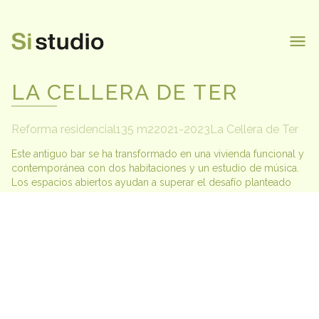
inicio
equipo
LA CELLERA DE TER
proyectos
contacto
Reforma residencial
135 m2
2021-2023
La Cellera de Ter
Este antiguo bar se ha transformado en una vivienda funcional y 
contemporánea con dos habitaciones y un estudio de música. 
Los espacios abiertos ayudan a superar el desafío planteado 
por la profundidad del edificio, proporcionando luz natural y 
vistas exteriores desde cualquier punto de las estancias 
principales. Aún así, todas las piezas se articulan por una cocina 
central, que actúa de separación, pero a la vez, de conexión 
entre ellas.