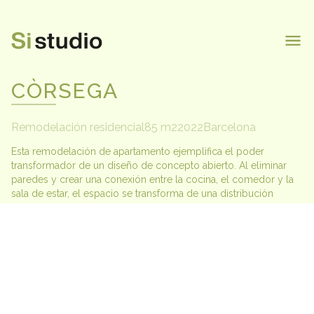
inicio
equipo
CÒRSEGA
proyectos
contacto
Remodelación residencial
85 m2
2022
Barcelona
Esta remodelación de apartamento ejemplifica el poder 
transformador de un diseño de concepto abierto. Al eliminar 
paredes y crear una conexión entre la cocina, el comedor y la 
sala de estar, el espacio se transforma de una distribución 
desactualizada de 4 habitaciones a un diseño elegante y 
funcional de 2 habitaciones que parece más amplio que su 
huella original. Los acabados modernos y la paleta de colores 
minimalista crean una atmósfera sofisticada perfecta para la vida 
contemporánea.